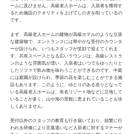
ームに及びません。高級老人ホームは、入居者を獲得す
るため施設のクオリティを上げてしのぎを削っているの
です。
まず、高級老人ホームの建物が高級ホテルのような立派
な建築物で、エントランスには華やかな受付のカウンタ
ーが設けられ、いつもスタッフが笑顔で迎えてくれま
す。共有スペースとなる広いラウンジは、高級レストラ
ンのような雰囲気が漂い、入居者はいつでもゆったりと
したソファで飲み物を味わうことができるのです。中庭
には庭園が設けられ、季節の花を楽しむことができる施
設もあります。このように、ゆとりのある造りとなって
いる高級老人ホームは、有名リゾート地などに立地して
いることが多く、山や海の景観に恵まれていることも珍
しくありません。
受付以外のスタッフの教育も行き届いており、頻繁に行
われる研修により言葉遣いなど入居者に対するマナーが